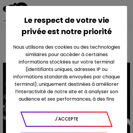
Le respect de votre vie
privée est notre priorité
MARIANNE
OSWALD
Nous utilisons des cookies ou des technologies
similaires pour accéder à certaines
informations stockées sur votre terminal
(identifiants uniques, adresses IP ou
informations standards envoyées par chaque
terminal), uniquement destinées à améliorer
l’interactivité de notre site et à analyser son
audience et ses performances, à des fins
statistiques. Nous utilisons à ce titre l’outil
Google Analytics pour générer des rapports
J'ACCEPTE
sur le trafic (nombre de visites, temps passé
sur le site, nombre de pages vues en moyenne,