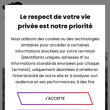
Le respect de votre vie
privée est notre priorité
STAN !
Nous utilisons des cookies ou des technologies
similaires pour accéder à certaines
informations stockées sur votre terminal
(identifiants uniques, adresses IP ou
informations standards envoyées par chaque
terminal), uniquement destinées à améliorer
l’interactivité de notre site et à analyser son
audience et ses performances, à des fins
statistiques. Nous utilisons à ce titre l’outil
Google Analytics pour générer des rapports
J'ACCEPTE
sur le trafic (nombre de visites, temps passé
sur le site, nombre de pages vues en moyenne,